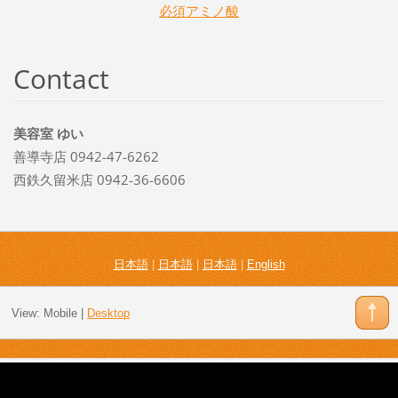
必須アミノ酸
Contact
美容室 ゆい
善導寺店 0942-47-6262
西鉄久留米店 0942-36-6606
日本語
|
日本語
|
日本語
|
English
View:
Mobile
|
Desktop